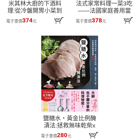
米其林大廚的下酒料
法式家常料理一菜3吃
理:從冷盤開胃小菜到
——法國家庭善用當
正餐主菜熱食,100道
日大分量料理,巧妙變
374
378
電子書價
元
電子書價
元
排隊餐酒館招牌菜輕
成未來兩天不同主菜
鬆做!【隨書附:居家餐
的聰明方法,省時省食
酒搭配指南】
材,美味更勝常備菜!
鹽糖水‧黃金比例醃
漬法:拯救無味乾柴x
延長保存期限,新手&
280
電子書價
元