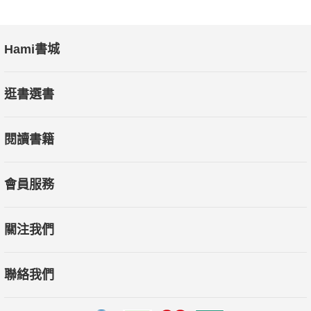
懶人零秒上手!科學萬
用醃漬食譜65選
Hami書城
逛書選書
閱讀書籍
會員服務
關注我們
聯絡我們