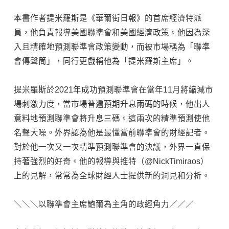
本書作者提米羅斯是《華爾街日報》的首席經濟特派
員，他負責報導美國聯準會和美國經濟政策。他因為深
入且精確地預測聯準會政策變動，而被市場稱為「聯準
會傳聲筒」，同行更戲稱他為「提米羅斯主席」。
提米羅斯於2021年成功預測聯準會在當年11月將縮減市
場刺激力度，當市場普遍預期升息兩碼的時候，他出人
意料地預測聯準會將升息三碼。這兩次的精準預測使他
名聲大噪。外界認為他是最懂當前聯準會的財經記者。
對於他一次又一次精準預測聯準會的決議，外界一直保
持著強烈的好奇。他的報導與推特（@NickTimiraos）
上的見解，常常為全球財經人士提供新的洞見和分析。
＼＼＼以聯準會主席鮑爾為主角的政經角力／／／