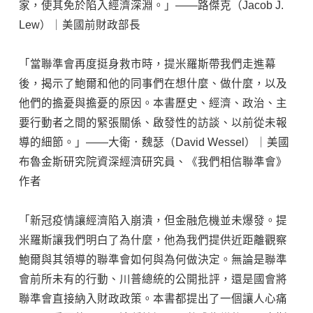
家，使其免於陷入經濟深淵。」——路傑克（Jacob J.
Lew）｜美國前財政部長
「當聯準會再度挺身救市時，提米羅斯帶我們走進幕
後，揭示了鮑爾和他的同事們在想什麼、做什麼，以及
他們的擔憂與擔憂的原因。本書歷史、經濟、政治、主
要行動者之間的緊張關係、啟發性的訪談、以前從未報
導的細節。」——大衛．魏瑟（David Wessel）｜美國
布魯金斯研究院資深經濟研究員、《我們相信聯準會》
作者
「新冠疫情讓經濟陷入崩潰，但金融危機並未爆發。提
米羅斯讓我們明白了為什麼，他為我們提供近距離觀察
鮑爾與其領導的聯準會如何與為何做決定。無論是聯準
會前所未有的行動、川普總統的公開批評，還是國會將
聯準會直接納入財政政策。本書都提出了一個讓人心痛