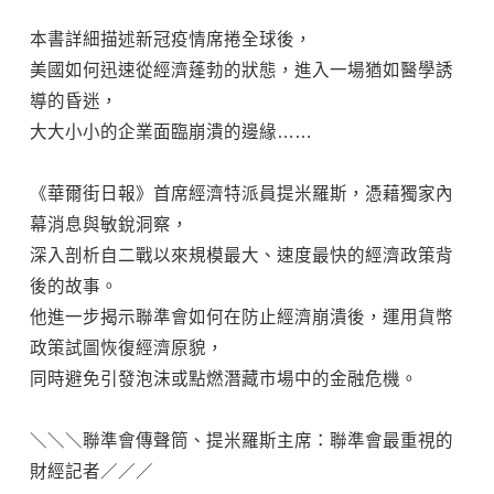
本書詳細描述新冠疫情席捲全球後，
美國如何迅速從經濟蓬勃的狀態，進入一場猶如醫學誘
導的昏迷，
大大小小的企業面臨崩潰的邊緣……
《華爾街日報》首席經濟特派員提米羅斯，憑藉獨家內
幕消息與敏銳洞察，
深入剖析自二戰以來規模最大、速度最快的經濟政策背
後的故事。
他進一步揭示聯準會如何在防止經濟崩潰後，運用貨幣
政策試圖恢復經濟原貌，
同時避免引發泡沫或點燃潛藏市場中的金融危機。
＼＼＼聯準會傳聲筒、提米羅斯主席：聯準會最重視的
財經記者／／／