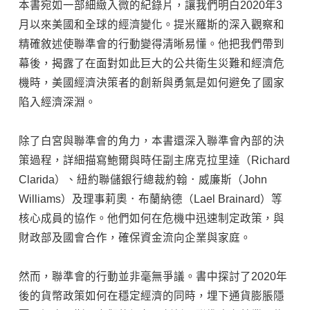
本書宛如一部細緻入微的紀錄片，讓我們明白2020年3
月以來美國和全球的經濟變化。提米羅斯的深入觀察和
精確敘述使聯準會的行動變得清晰易懂。他把我們帶到
幕後，揭露了在面對如此巨大的公共衛生災難和經濟危
機時，美國經濟決策者的創新與勇氣是如何避免了國家
陷入經濟深淵。
除了白宮與聯準會的角力，本書還深入聯準會內部的決
策過程，詳細描寫鮑爾與時任副主席克拉里達（Richard
Clarida）、紐約聯儲銀行總裁約翰．威廉斯（John
Williams）及理事莉奧．布蘭納德（Lael Brainard）等
核心成員的協作。他們如何在危機中迅速制定政策，與
財政部及國會合作，確保資金流向企業與家庭。
然而，聯準會的行動並非毫無爭議。書中探討了2020年
後的貨幣政策如何在穩定經濟的同時，埋下通貨膨脹隱