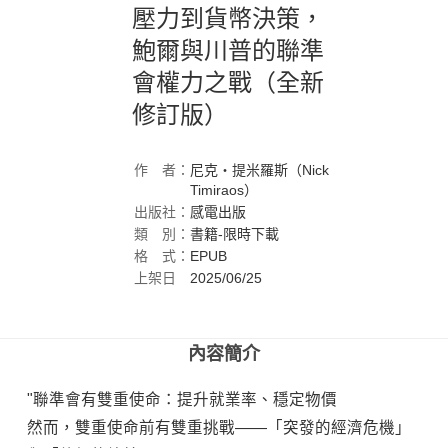
壓力到貨幣決策，
鮑爾與川普的聯準
會權力之戰（全新
修訂版）
作
者：
尼克‧提米羅斯（Nick
Timiraos）
出版社：
感電出版
類
別：
書籍-限時下載
格
式：
EPUB
上架日
2025/06/25
期：
內容簡介
"聯準會有雙重使命：提升就業率、穩定物價
然而，雙重使命前有雙重挑戰——「突發的經濟危機」