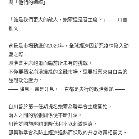
與「他們的總統」
「誰是我們更大的敵人，鮑爾還是習主席？」——川普
推文
背景是市場動盪的2020年，全球經濟因新冠疫情陷入動
盪之際，
聯準會主席鮑爾面臨前所未有的挑戰，
不僅要穩定崩潰邊緣的金融市場，還要抵禦來自白宮的
強烈政治壓力。
—— 降息，還是升息，一直都是央行的政治難題 ——
自川普於第一任期提名鮑爾為聯準會主席開始，
兩人之間的緊張關係便不斷升溫。
川普試圖施壓鮑爾降低利率以刺激經濟，
卻與聯準會為防止經濟過熱而採取的升息政策相衝突。