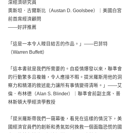
深經濟研究員
奧斯坦．古爾斯比（Austan D. Goolsbee）｜美國白宮
前首席經濟顧問
——好評推薦
「這是一本令人瞠目結舌的作品。」——巴菲特
（Warren Buffett）
「這本書就是我們所需要的。自疫情爆發以來，聯準會
的行動繁多且複雜，令人應接不暇。提米羅斯用他的洞
察力和精湛的敘述能力讓所有事情變得清晰。」——艾
倫．布林德（Alan S. Blinder）｜聯準會前副主席、普
林斯頓大學經濟學教授
「提米羅斯帶我們一窺幕後，看見在這樣的情況下，美
國經濟官員們的創新和勇氣如何挽救一個面臨恐慌的國