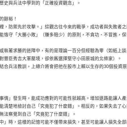
歷史與兵法中學到的「正確投資觀念」。
的餘裕！
裡，防禦先於攻擊。」綜觀古往今來的戰爭，成功者與失敗者之
能恪守「大勝小敗」（賺多賠少）的原則，不貪功、不冒進，保
或執著求勝的迷障中，有的是理論一百分但經驗為零（如紙上談
對豐臣秀吉大軍壓境，卻依舊選擇堅守小田原城的北條家）。
結合兵法教訓，上總介將會把他在股市上賴以生存的30個投資
事情」發生時，能成功應對的可能性就越高。增加退路能讓人產
能清楚地檢討自己「究竟犯了什麼錯」。相反的，如果失去了心
無法察覺到自己「究竟犯了什麼錯」。
中」時，這樣的記憶可能不僅帶來損失，甚至可能讓人損失全部