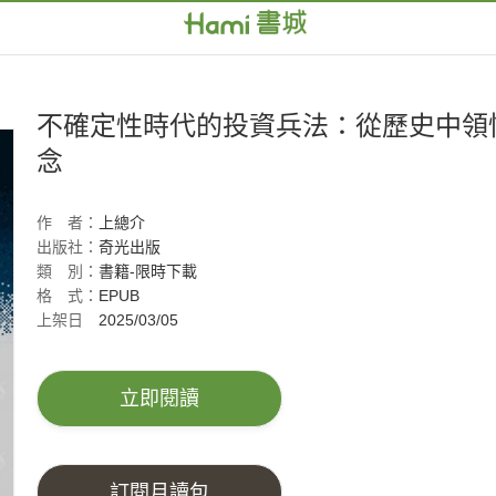
不確定性時代的投資兵法：從歷史中領
念
作
者：
上總介
出版社：
奇光出版
類
別：
書籍-限時下載
格
式：
EPUB
上架日
2025/03/05
期：
立即閱讀
訂閱月讀包