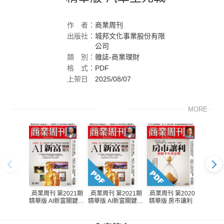
作
者：
商業周刊
出版社：
城邦文化事業股份有限
公司
類
別：
雜誌-商業理財
格
式：
PDF
上架日
2025/08/07
期：
MORE
.商業周刊 第2021期
.商業周刊 第2021期
.商業周刊 第2020期
.商業
精華版 AI新富關鍵報
精華版 AI新富關鍵報
精華版 房市讓利 把
精華版
告
告
握半年黃金期
握