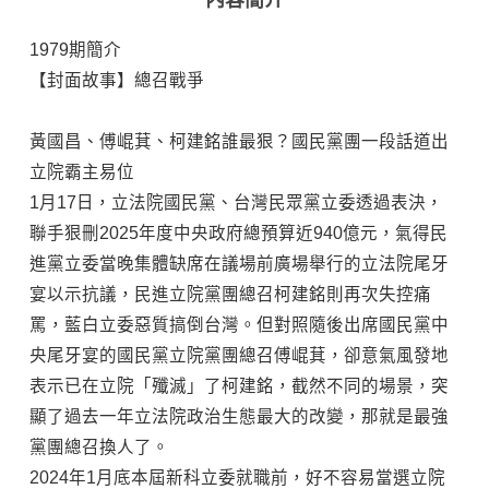
1979期簡介
【封面故事】總召戰爭
黃國昌、傅崐萁、柯建銘誰最狠？國民黨團一段話道出
立院霸主易位
1月17日，立法院國民黨、台灣民眾黨立委透過表決，
聯手狠刪2025年度中央政府總預算近940億元，氣得民
進黨立委當晚集體缺席在議場前廣場舉行的立法院尾牙
宴以示抗議，民進立院黨團總召柯建銘則再次失控痛
罵，藍白立委惡質搞倒台灣。但對照隨後出席國民黨中
央尾牙宴的國民黨立院黨團總召傅崐萁，卻意氣風發地
表示已在立院「殲滅」了柯建銘，截然不同的場景，突
顯了過去一年立法院政治生態最大的改變，那就是最強
黨團總召換人了。
2024年1月底本屆新科立委就職前，好不容易當選立院