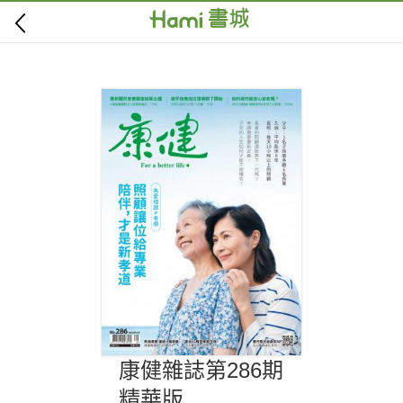
康健雜誌第286期
精華版