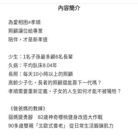
內容簡介
為愛相困≠孝順
照顧讓位給專業
陪伴，才是新孝道
少生：1名子孫最多顧6名長輩
久病：平均臥床8.04年
長照：每天10小時以上的照顧
高齡少子化，長者的照顧還能靠下一代嗎？
孝順需要重新定義，子女的人生如何才能不被犧牲？
《做爸媽的教練》
弱媽變勇腳 82歲神奇櫻桃健身改造大作戰
90多歲雙親「北歐式養老」 從日常生活鍛鍊肌力