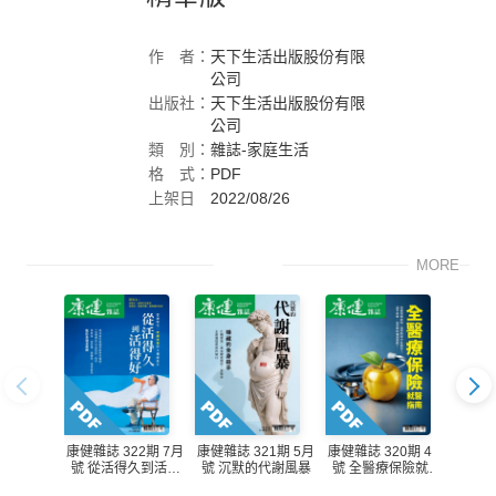
作
者：
天下生活出版股份有限
公司
出版社：
天下生活出版股份有限
公司
類
別：
雜誌-家庭生活
格
式：
PDF
上架日
2022/08/26
期：
MORE
康健雜誌 322期 7月
康健雜誌 321期 5月
康健雜誌 320期 4月
康健雜
號 從活得久到活得
號 沉默的代謝風暴
號 全醫療保險就醫
號
好
指南