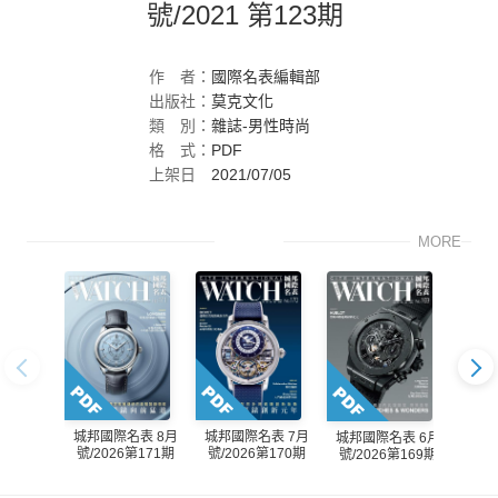
號/2021 第123期
作
者：
國際名表編輯部
出版社：
莫克文化
類
別：
雜誌-男性時尚
格
式：
PDF
上架日
2021/07/05
期：
MORE
城邦國際名表 8月
城邦國際名表 7月
城邦
城邦國際名表 6月
號/2026第171期
號/2026第170期
號/2
號/2026第169期