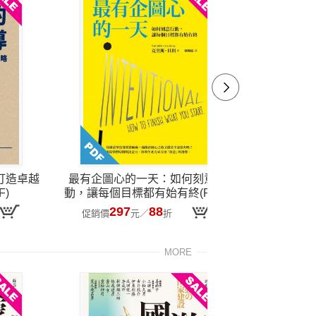
打造卓越
最有企圖心的一天：如何刻意行
透視職場冰
F)
動，讓每個目標都有始有終(PDF)
耗，打造高
297
88
2
促銷價
元
／
折
促銷價
MORE