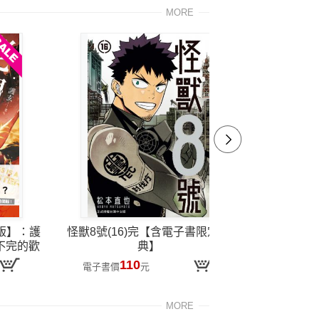
MORE
品版】：護
怪獸8號(16)完【含電子書限定特
現在的是
不完的歡
典】
！
110
電子書價
元
電子書價
MORE