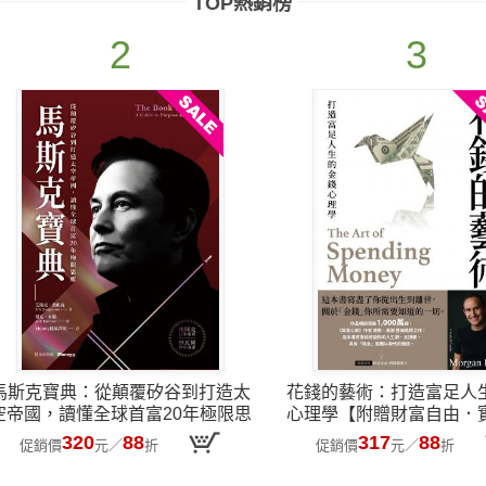
TOP熱銷榜
2
3
馬斯克寶典：從顛覆矽谷到打造太
花錢的藝術：打造富足人
空帝國，讀懂全球首富20年極限思
心理學【附贈財富自由．
維
卡圖】
320
88
317
88
促銷價
元
／
折
促銷價
元
／
折