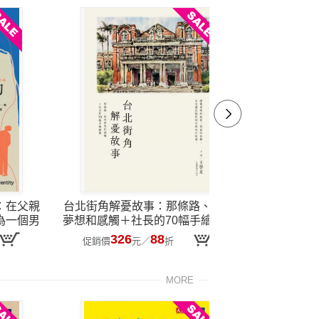
：在父親
台北街角解憂故事：那條路、那些
讓焦慮隨風
為一個男
夢想和感觸＋社長的70幅手繪插圖
生
326
88
2
促銷價
元
／
折
促銷價
MORE