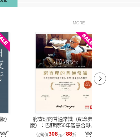
MORE
版）
窮查理的普通常識（紀念典藏
版）：巴菲特50年智慧合夥人查
理．蒙格的人生哲學
308
88
2
促銷價
元
／
折
促銷價