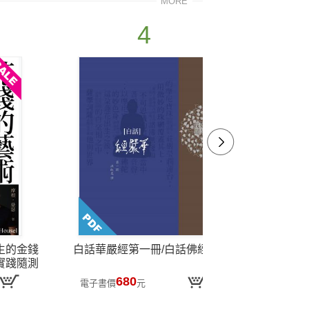
MORE
4
生的金錢
白話華嚴經第一冊/白話佛經1
高希均回憶
實踐隨測
午餐」到「
家收錄
680
電子書價
元
電子書價