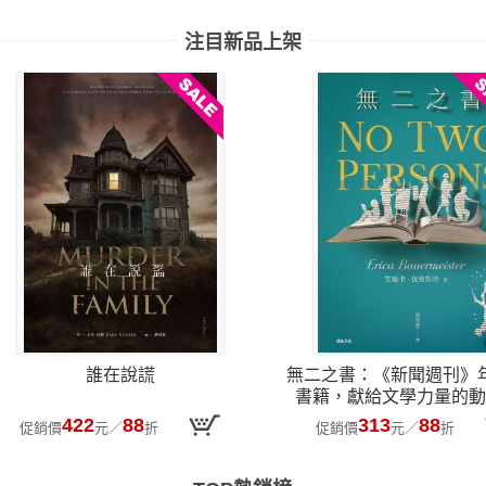
注目新品上架
誰在說謊
無二之書：《新聞週刊》
書籍，獻給文學力量的動
422
88
313
88
促銷價
元
／
折
促銷價
元
／
折