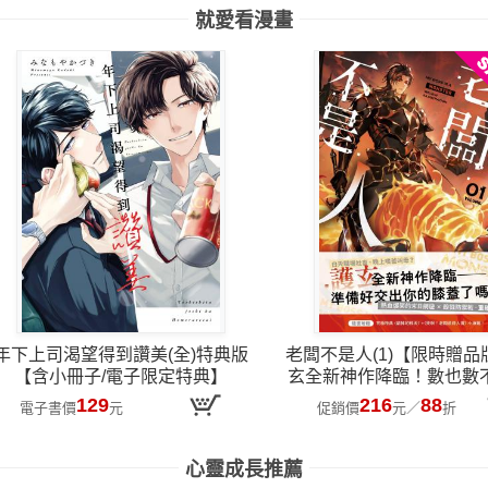
就愛看漫畫
年下上司渴望得到讚美(全)特典版
老闆不是人(1)【限時贈
【含小冊子/電子限定特典】
玄全新神作降臨！數也數
樂吐槽 × 熱血戰鬥
129
216
88
電子書價
元
促銷價
元
／
折
心靈成長推薦