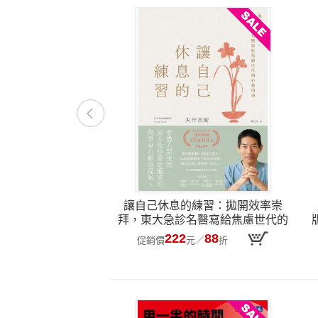
讓自己休息的練習：拋開效率崇
拜，東大急診名醫寫給焦慮世代的
心靈指南
222
88
促銷價
元
／
折