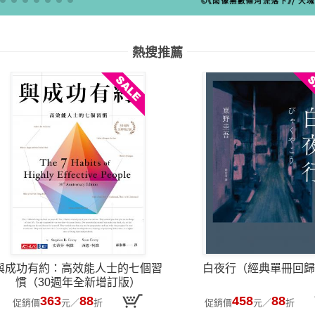
熱搜推薦
與成功有約：高效能人士的七個習
白夜行（經典單冊回歸
慣（30週年全新增訂版）
363
88
458
88
促銷價
元
／
折
促銷價
元
／
折