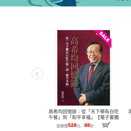
高希均回憶錄：從「天下哪有白吃
午餐」到「和平幸福」【電子書獨
家收錄訪談音檔】(epub)
528
88
促銷價
元
／
折