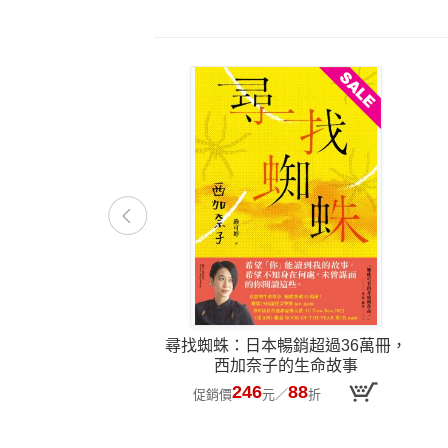
尋找蜘蛛：日本暢銷超過36萬冊，
西加奈子的生命故事
246
88
促銷價
元
／
折