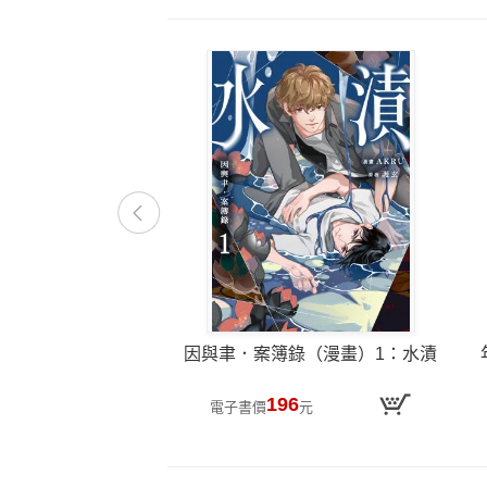
因與聿．案簿錄（漫畫）1：水漬
196
電子書價
元