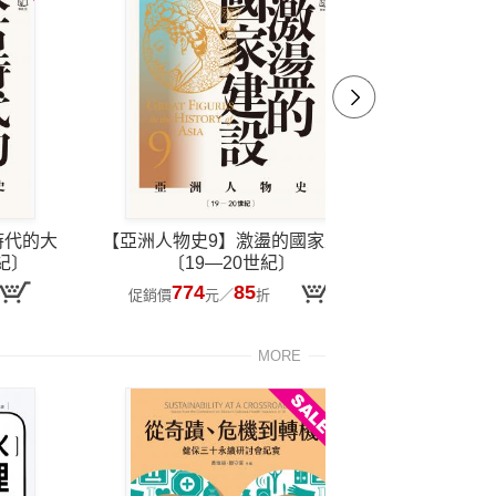
時代的大
【亞洲人物史9】激盪的國家建設
【亞洲人物
紀〕
〔19—20世紀〕
〔
774
85
8
促銷價
元
／
折
促銷價
MORE