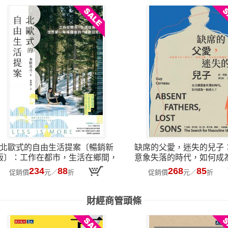
北歐式的自由生活提案〔暢銷新
缺席的父愛，迷失的兒子
版〕：工作在都市，生活在鄉間，
意象失落的時代，如何成
世界第一幸福國度的「減速日常」
人？
234
88
268
85
促銷價
元
／
折
促銷價
元
／
折
財經商管頭條