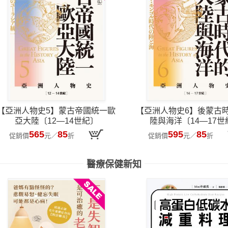
【亞洲人物史5】蒙古帝國統一歐
【亞洲人物史6】後蒙古
亞大陸〔12—14世紀〕
陸與海洋〔14—17世
565
85
595
85
促銷價
元
／
折
促銷價
元
／
折
醫療保健新知