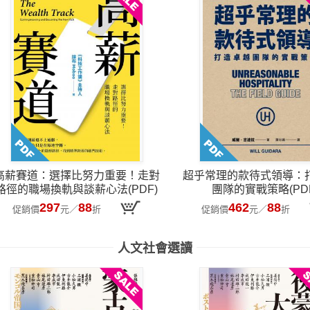
高薪賽道：選擇比努力重要！走對
超乎常理的款待式領導：
路徑的職場換軌與談薪心法(PDF)
團隊的實戰策略(PD
297
88
462
88
促銷價
元
／
折
促銷價
元
／
折
人文社會選讀