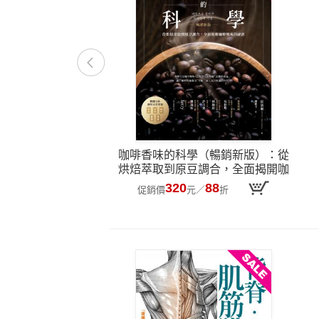
咖啡香味的科學（暢銷新版）：從
烘焙萃取到原豆調合，全面揭開咖
啡風味的祕密
320
88
促銷價
元
／
折