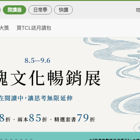
閱讀器
日常學
快讀
大獎
買TCL送月讀包