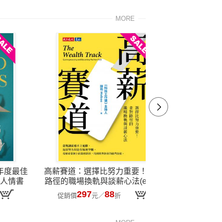
MORE
年度最佳
高薪賽道：選擇比努力重要！走對
花錢的藝術
人情書
路徑的職場換軌與談薪心法(epub)
心理學【附
297
88
3
促銷價
元
／
折
促銷價