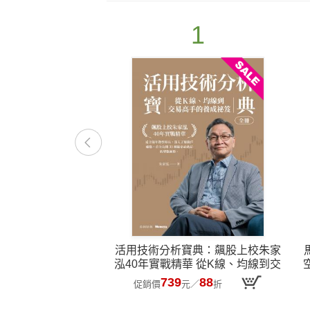
1
活用技術分析寶典：飆股上校朱家
泓40年實戰精華 從K線、均線到交
易高手的養成祕笈
739
88
促銷價
元
／
折