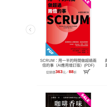
SCRUM：用一半的時間做超過兩
倍的事（AI應用增訂版）(PDF)
363
88
促銷價
元
／
折